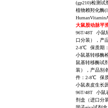
(gp210)
检测试
植物赖羟化酶
(
HumanVitamin
大鼠股动脉平
96T/48T
小鼠
口分装），产
2-8
℃
保质期
小鼠基转移酶
鼠基转移酶试
装），产品别
件：
2-8
℃
保
小鼠表皮生长
96T/48T
小鼠
剂盒（进口分
因子
eisa
试剂盒