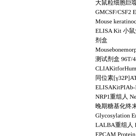
大鼠粒细胞巨
GMCSF/CSF2 E
Mouse keratinoc
ELISA Kit
小鼠
剂盒
Mousebonemorp
测试剂盒
96T/
CLIAKitforHuma
同位素
[
γ
32P]A
ELISAKitPIAb-
NRP1
重组人
Ne
晚期糖基化终
Glycosylation E
LALBA
重组人
EPCAM Protei