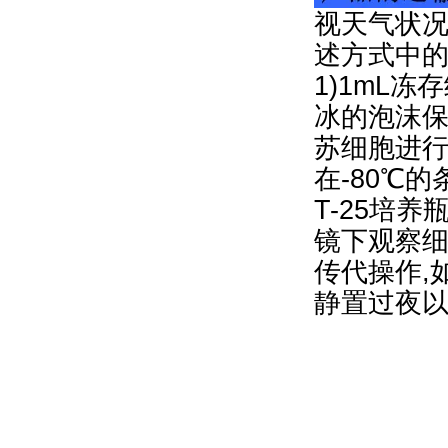
视天气状况
述方式中
1)1mL冻
冰的泡沫保
苏细胞进行
在-80℃
T-25培
镜下观察细
传代操作,
静置过夜