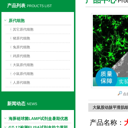
Pro
产品列表
PROUCTS LIST
上海莼试生物技术有限公司
原代细胞
其它原代细胞
猪原代细胞
兔原代细胞
鸡原代细胞
大鼠原代细胞
小鼠原代细胞
人原代细胞
点
新闻动态
NEWS
大鼠股动脉平滑肌
海豚链球菌LAMP试剂盒暑期优惠
产品名称：
GT-17检测ELISA试剂盒助力胃部