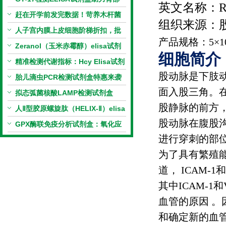
英文名称：
R
相关指标样本定量研究
赶在开学前发完数据！苛养木杆菌
组织来源：
PCR检测试剂盒暑假优惠开启
人子宫内膜上皮细胞阶梯折扣，批
产品规格：
5
×
1
量更划算
Zeranol（玉米赤霉醇）elisa试剂
细胞简介
盒特惠
精准检测代谢指标：Hcy Elisa试剂
股动脉是下肢
盒的科研应用与技术特点
胎儿滴虫PCR检测试剂盒特惠来袭
面入股三角。
拟态弧菌核酸LAMP检测试剂盒
股静脉的前方
（恒温荧光法）新品上市优惠活动
人Ⅱ型胶原螺旋肽（HELIX-Ⅱ）elisa
股动脉在腹股
试剂盒科研优惠活动开启
GPX酶联免疫分析试剂盒：氧化应
进行穿刺的部
激研究精准检测工具
为了具有繁殖
道，
ICAM-1
和
其中
ICAM-1
和
血管的原因 
和确定新的血