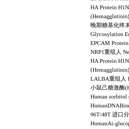
HA Protein H1
(Hemagglutinin
晚期糖基化终
Glycosylation E
EPCAM Protei
NRP1
重组人
Ne
HA Protein H1
(Hemagglutinin
LALBA
重组人
小鼠己糖激酶
(
Human sorbitol
HumanDNABind
96T/48T
进口
HumanAi-gluco