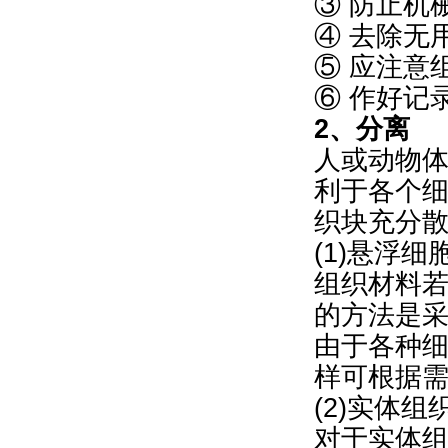
③ 防止机
④ 去除无
⑤ 应注意
⑥ 作好记
2、分离
人或动物体
利于各个
织块充分
(1)悬浮
组织材料
的方法是采用
由于各种
样可根据
(2)实体
对于实体