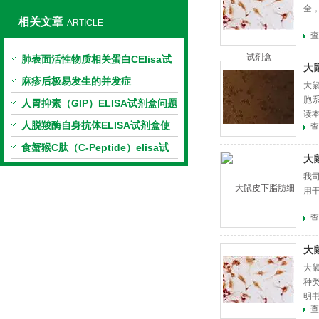
全
相关文章
ARTICLE
查
肺表面活性物质相关蛋白CElisa试
大
剂盒不同类型检测方法不同
麻疹后极易发生的并发症
大
胞
人胃抑素（GIP）ELISA试剂盒问题
读
解析
人脱羧酶自身抗体ELISA试剂盒使
查
用的实验方案
食蟹猴C肽（C-Peptide）elisa试
大
剂盒使用方法
我
用
查
大
大
种
明
查