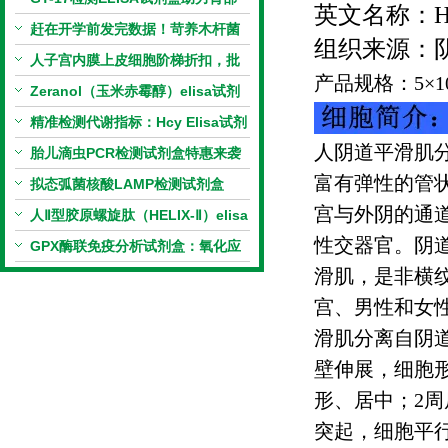
英文名称：
H
相关指标样本定量研究
赶在开学前发完数据！苛养木杆菌
组织来源：
PCR检测试剂盒暑假优惠开启
人子宫内膜上皮细胞阶梯折扣，批
产品规格：
5
×
1
量更划算
Zeranol（玉米赤霉醇）elisa试剂
盒特惠
精准检测代谢指标：Hcy Elisa试剂
人阴道平滑肌
盒的科研应用与技术特点
胎儿滴虫PCR检测试剂盒特惠来袭
富有弹性的管
拟态弧菌核酸LAMP检测试剂盒
宫与外阴的通
（恒温荧光法）新品上市优惠活动
人Ⅱ型胶原螺旋肽（HELIX-Ⅱ）elisa
性交器官。阴
试剂盒科研优惠活动开启
GPX酶联免疫分析试剂盒：氧化应
滑肌，是非横
激研究精准检测工具
宫、男性和女
滑肌分离自阴
壁伸展，细胞
形、居中；
2
周
突起，细胞平