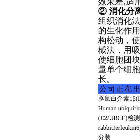
效果差,适
② 消化分
组织消化法
的生化作
构松动，
械法，用
使细胞团
量单个细
长。
豚鼠白介素
1
β
(
Human ubiquiti
(E2/UBCE)
检测
rabbitIerleuki
分装