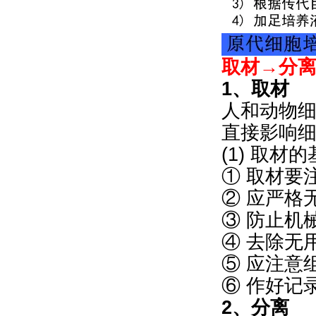
取材→分
1、取材
人和动物
直接影响
(1) 取材
① 取材要
② 应严格
③ 防止机
④ 去除无
⑤ 应注意
⑥ 作好记
2、分离