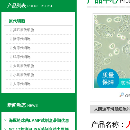
Pro
产品列表
PROUCTS LIST
上海莼试生物技术有限公司
原代细胞
其它原代细胞
猪原代细胞
兔原代细胞
鸡原代细胞
大鼠原代细胞
小鼠原代细胞
人原代细胞
点
新闻动态
NEWS
人阴道平滑肌细胞
海豚链球菌LAMP试剂盒暑期优惠
产品名称：
GT-17检测ELISA试剂盒助力胃部