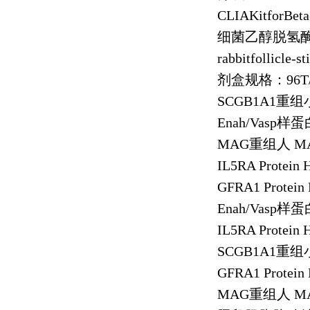
CLIAKitforBet
细菌乙醇脱氢
rabbitfollicle-
剂盒规格：
96T
SCGB1A1
重组
Enah/Vasp
样蛋
MAG
重组人
MA
IL5RA Protein
GFRA1 Protein
Enah/Vasp
样蛋
IL5RA Protein
SCGB1A1
重组
GFRA1 Protein
MAG
重组人
MA