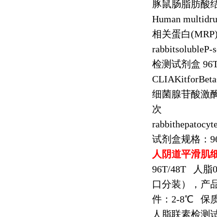
豚鼠肠脂肪酸
Human multidrug
相关蛋白
(MRP
rabbitsolubleP-
检测试剂盒
96
CLIAKitforBet
细菌腺苷酸激
次
rabbithepatocy
试剂盒规格：
9
人阴道平滑肌
96T/48T
人脂
口分装），产
件：
2-8
℃
保
人脂联素检测