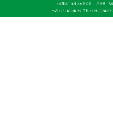
上海莼试生物技术有限公司 总流量：729
电话：021-69985169 手机：13611928337