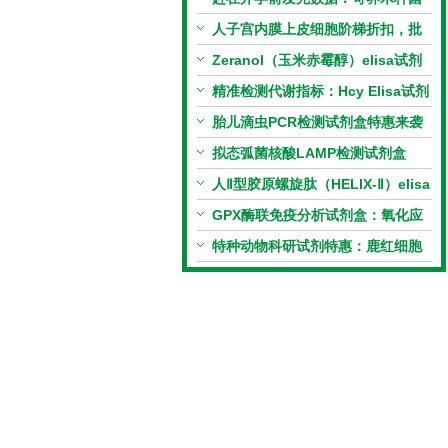
PCR检测试剂盒暑假优惠开启
人子宫内膜上皮细胞阶梯折扣，批
量更划算
Zeranol（玉米赤霉醇）elisa试剂
盒特惠
精准检测代谢指标：Hcy Elisa试剂
盒的科研应用与技术特点
胎儿滴虫PCR检测试剂盒特惠来袭
拟态弧菌核酸LAMP检测试剂盒
（恒温荧光法）新品上市优惠活动
人Ⅱ型胶原螺旋肽（HELIX-Ⅱ）elisa
试剂盒科研优惠活动开启
GPX酶联免疫分析试剂盒：氧化应
激研究精准检测工具
特种动物科研试剂特惠：鹿红细胞
膜蛋白(EMP)ELISA试剂盒让利活
动开启