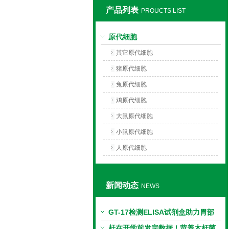
产品列表
PROUCTS LIST
上海莼试生物技术有限公司
原代细胞
其它原代细胞
猪原代细胞
兔原代细胞
鸡原代细胞
大鼠原代细胞
小鼠原代细胞
人原代细胞
新闻动态
NEWS
GT-17检测ELISA试剂盒助力胃部
相关指标样本定量研究
赶在开学前发完数据！苛养木杆菌