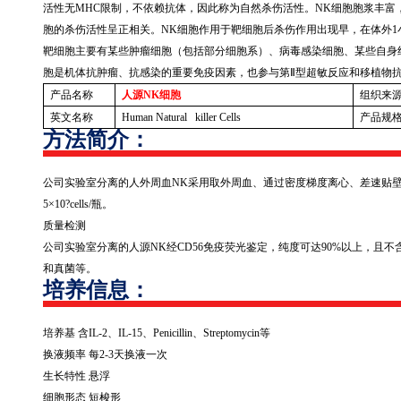
活性无
MHC
限制，不依赖抗体，因此称为自然杀伤活性。
NK
细胞胞浆丰富
胞的杀伤活性呈正相关。
NK
细胞作用于靶细胞后杀伤作用出现早，在体外
1
靶细胞主要有某些肿瘤细胞（包括部分细胞系）、病毒感染细胞、某些自身
胞是机体抗肿瘤、抗感染的重要免疫因素，也参与第Ⅱ型超敏反应和移植物
产品名称
人源NK
细胞
组织来
英文名称
Human Natural killer Cells
产品规
方法简介：
公司实验室分离的人外周血
NK
采用取外周血、通过密度梯度离心、差速贴
5
×
10?cells/
瓶。
质量检测
公司实验室分离的人源
NK
经
CD56
免疫荧光鉴定，纯度可达
90%
以上，且不
和真菌等。
培养信息：
培养基 含
IL-2
、
IL-15
、
Penicillin
、
Streptomycin
等
换液频率 每
2-3
天换液一次
生长特性 悬浮
细胞形态 短梭形