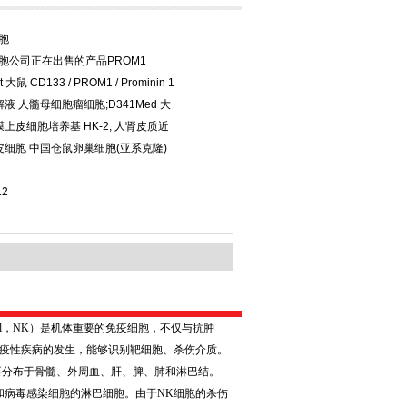
胞
胞公司正在出售的产品PROM1
at 大鼠 CD133 / PROM1 / Prominin 1
液 人髓母细胞瘤细胞;D341Med 大
上皮细胞培养基 HK-2, 人肾皮质近
细胞 中国仓鼠卵巢细胞(亚系克隆)
12
l
，
NK
）是机体重要的免疫细胞，不仅与抗肿
免疫性疾病的发生，能够识别靶细胞、杀伤介质。
要分布于骨髓、外周血、肝、脾、肺和淋巴结。
和病毒感染细胞的淋巴细胞。由于
NK
细胞的杀伤