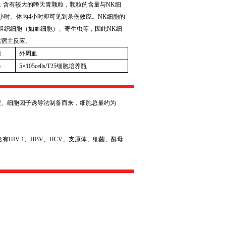
，含有较大的嗜天青颗粒，颗粒的含量与
NK
细
小时、体内
4
小时即可见到杀伤效应。
NK
细胞的
组织细胞（如血细胞）、寄生虫等，因此
NK
细
抗宿主反应。
源
外周血
格
5
×
105cells/T25
细胞培养瓶
壁、细胞因子诱导法制备而来，细胞总量约为
含有
HIV-1
、
HBV
、
HCV
、支原体、细菌、酵母