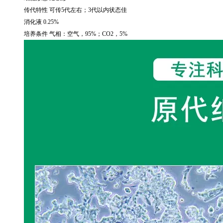
传代特性 可传
5
代左右；
3
代以内状态佳
消化液
0.25%
培养条件 气相：空气，
95%
；
CO2
，
5%