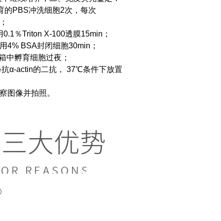
育的PBS冲洗细胞2次，每次
n；
Triton X-100透膜15min；
4% BSA封闭细胞30min；
℃冰箱中孵育细胞过夜；
α-actin的二抗， 37℃条件下放置
观察图像并拍照。