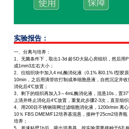
实验报告：
一、分离与培养：
1、无菌条件下，取出1-3d 龄SD大鼠心房组织，然后用
成1mm3左右大小；
2、往组织块中加入4 mL酶消化液（0.1% 和0.1% I型
10min，之后用滴管吹打制成单细胞悬液，自然沉淀并收集
消化后4℃放置；
3、剩下的组织再加入3～4mL酶消化液，混悬10s，置37
上清并终止消化后4℃放置，重复此步骤2-3次，直至组
4、用200目不锈钢筛网过滤细胞消化液，1200r/min 
10％ FBS DMEM/F12培养基混悬，接种于25cm2培养
培养；
5、差速贴壁1h后，吸出培养基，按实验需要接种于6孔