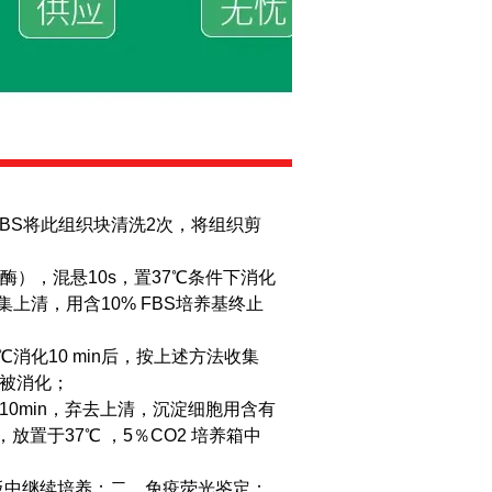
PBS将此组织块清洗2次，将组织剪
胶原酶），混悬10s，置37℃条件下消化
上清，用含10% FBS培养基终止
℃消化10 min后，按上述方法收集
织被消化；
离心10min，弃去上清，沉淀细胞用含有
瓶，放置于37℃ ，5％CO2 培养箱中
板中继续培养；
二、免疫荧光鉴定：