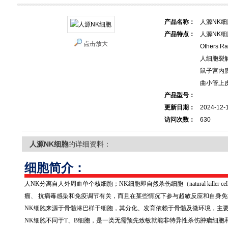
产品名称：
人源NK细
产品特点：
人源NK细
点击放大
Others R
人细胞裂解
鼠子宫内膜
曲小管上皮
产品型号：
更新日期：
2024-12-
访问次数：
630
人源NK细胞
的详细资料：
细胞简介：
人
NK
分离自人外周血单个核细胞；
NK
细胞即自然杀伤细胞（
natural killer cel
瘤、 抗病毒感染和免疫调节有关，而且在某些情况下参与超敏反应和自身
NK
细胞来源于骨髓淋巴样干细胞，其分化、发育依赖于骨髓及微环境，主
NK
细胞不同于
T
、
B
细胞，是一类无需预先致敏就能非特异性杀伤肿瘤细胞