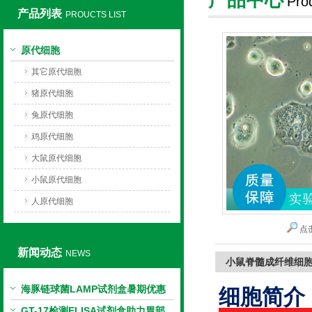
Pro
产品列表
PROUCTS LIST
上海莼试生物技术有限公司
原代细胞
其它原代细胞
猪原代细胞
兔原代细胞
鸡原代细胞
大鼠原代细胞
小鼠原代细胞
人原代细胞
点
新闻动态
NEWS
小鼠脊髓成纤维细
海豚链球菌LAMP试剂盒暑期优惠
细胞简介
GT-17检测ELISA试剂盒助力胃部