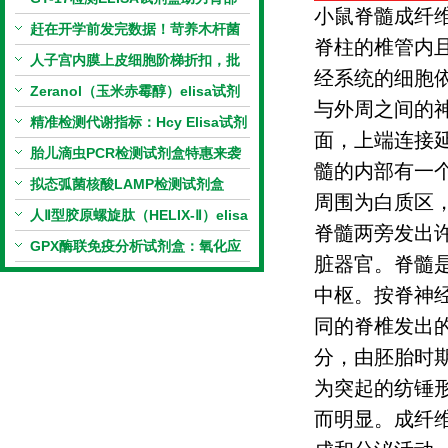
小鼠脊髓成纤
相关指标样本定量研究
赶在开学前发完数据！苛养木杆菌
脊柱的椎管内
PCR检测试剂盒暑假优惠开启
人子宫内膜上皮细胞阶梯折扣，批
经系统的细胞
量更划算
Zeranol（玉米赤霉醇）elisa试剂
与外周之间的
盒特惠
精准检测代谢指标：Hcy Elisa试剂
面，上端连接
盒的科研应用与技术特点
胎儿滴虫PCR检测试剂盒特惠来袭
髓的内部有一
拟态弧菌核酸LAMP检测试剂盒
周围为白质区
（恒温荧光法）新品上市优惠活动
人Ⅱ型胶原螺旋肽（HELIX-Ⅱ）elisa
脊髓两旁发出
试剂盒科研优惠活动开启
GPX酶联免疫分析试剂盒：氧化应
脏器官。脊髓
激研究精准检测工具
中枢。按脊神
同的脊椎发出
分，由胚胎时
为突起的纺锤
而明显。成纤