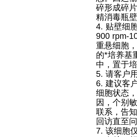
碎形成碎片
精消毒瓶壁
4. 贴壁
900 rpm
重悬细胞，再9
的*培养基
中，置于
5. 请客
6. 建议
细胞状态
因，个别
联系，告
回访直至
7. 该细