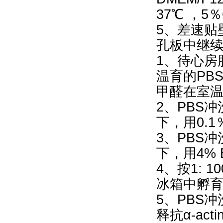
37℃ ，5
5、差速贴
孔板中继
1、待心房
温育的PB
甲醛在室温
2、PBS冲
下，用0.1％T
3、PBS
下，用4% 
4、按1: 
冰箱中孵
5、PBS冲
释抗α-ac