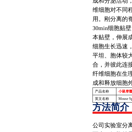
成和分泌活动
维细胞对不同
用。刚分离的
30min
细胞贴壁
本贴壁，伸展
细胞生长迅速
平坦、胞体较
合，并彼此连
纤维细胞在生
成和释放细胞
产品名称
小鼠脊
英文名称
Mouse Sp
方法简介
公司实验室分