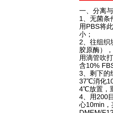
一、分离
1、无菌条
用PBS将
小；
2、往组织块
胶原酶），
用滴管吹
含10% 
3、剩下的
37℃消化
4℃放置，
4、用200
心10min
DMEM/