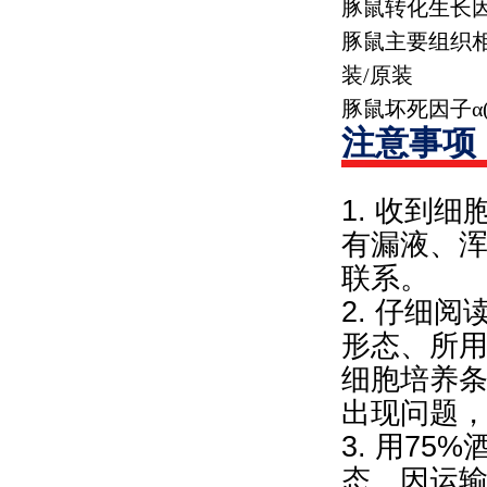
豚鼠转化生长因
豚鼠主要组织
装
/
原装
豚鼠坏死因子α
注意事项
1. 收到
有漏液、
联系。
2. 仔细
形态、所
细胞培养
出现问题
3. 用7
态。因运