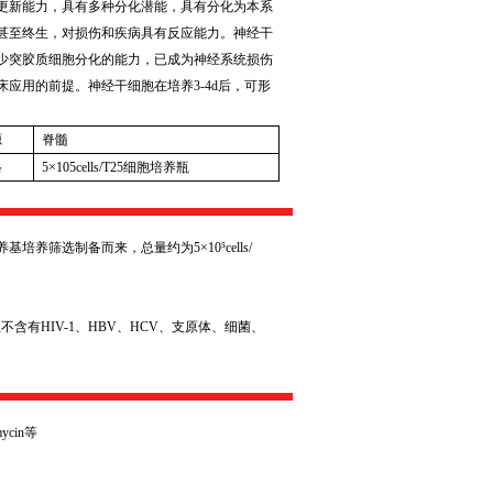
更新能力，具有多种分化潜能，具有分化为本系
甚至终生，对损伤和疾病具有反应能力。神经干
少突胶质细胞分化的能力，已成为神经系统损伤
床应用的前提。神经干细胞在培养
3-4d
后，可形
源
脊髓
格
5
×
105cells/T25
细胞培养瓶
养基培养筛选制备而来，总量约为
5
×
10
⁵
cells/
且不含有
HIV-1
、
HBV
、
HCV
、支原体、细菌、
mycin
等