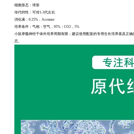
细胞形态：球形
传代特性：可传
1-3
代左右
消化液：
0.25%
，
Accutase
培养条件：气相：空气，
95%
；
CO2
，
5%
小鼠脊髓神经干体外培养周期有限；建议使用配套的专用生长培养基及正确
态。