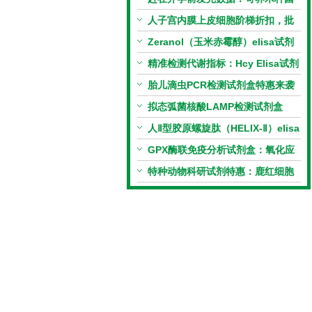
PCR检测试剂盒暑假优惠开启
人子宫内膜上皮细胞阶梯折扣，批
量更划算
Zeranol（玉米赤霉醇）elisa试剂
盒特惠
精准检测代谢指标：Hcy Elisa试剂
盒的科研应用与技术特点
胎儿滴虫PCR检测试剂盒特惠来袭
拟态弧菌核酸LAMP检测试剂盒
（恒温荧光法）新品上市优惠活动
人Ⅱ型胶原螺旋肽（HELIX-Ⅱ）elisa
试剂盒科研优惠活动开启
GPX酶联免疫分析试剂盒：氧化应
激研究精准检测工具
特种动物科研试剂特惠：鹿红细胞
膜蛋白(EMP)ELISA试剂盒让利活
动开启