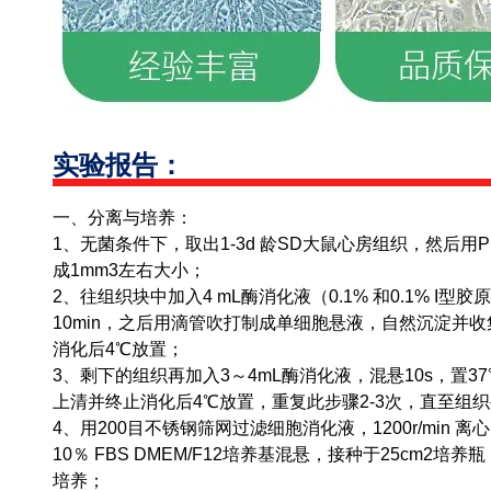
实验报告：
一、分离与培养：
1、无菌条件下，取出1-3d 龄SD大鼠心房组织，然后用
成1mm3左右大小；
2、往组织块中加入4 mL酶消化液（0.1% 和0.1% I型
10min，之后用滴管吹打制成单细胞悬液，自然沉淀并收集
消化后4℃放置；
3、剩下的组织再加入3～4mL酶消化液，混悬10s，置37
上清并终止消化后4℃放置，重复此步骤2-3次，直至组
4、用200目不锈钢筛网过滤细胞消化液，1200r/min 
10％ FBS DMEM/F12培养基混悬，接种于25cm2培养
培养；