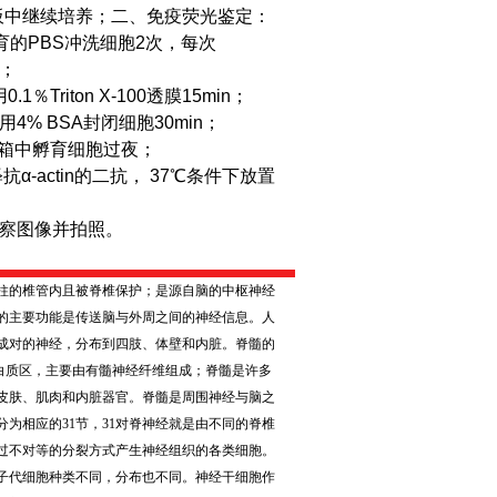
板中继续培养；
二、免疫荧光鉴定：
育的PBS冲洗细胞2次，每次
n；
Triton X-100透膜15min；
4% BSA封闭细胞30min；
℃冰箱中孵育细胞过夜；
α-actin的二抗， 37℃条件下放置
观察图像并拍照。
柱的椎管内且被脊椎保护；是源自脑的中枢神经
的主要功能是传送脑与外周之间的神经信息。人
成对的神经，分布到四肢、体壁和内脏。脊髓的
白质区，主要由有髓神经纤维组成；脊髓是许多
皮肤、肌肉和内脏器官。脊髓是周围神经与脑之
分为相应的
31
节，
31
对脊神经就是由不同的脊椎
过不对等的分裂方式产生神经组织的各类细胞。
子代细胞种类不同，分布也不同。神经干细胞作