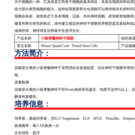
为干细胞的一种，它具有其它所有干细胞的基本特征：具有自我维持和自我
统大部分类型细胞的能力，这种自我更新和分化潜能可以维持相当长的时间
细胞在疾病、损伤状态下具有增殖、迁移，并向神经细胞、星形胶质细胞和
修复和再生研究的热点，体外建立稳定的神经干细胞培养模型是其基础和临
成神经球，神经球在培养基中呈悬浮生长。
产品名称
小鼠脊髓神经干细胞
组织来
英文名称
Mouse Spinal Cord Neural Stem Cells
产品规
方法简介：
实验室分离的小鼠脊髓神经干采用消化后差速贴壁，结合神经干细胞专用培
瓶。
质量检测
实验室分离的小鼠脊髓神经干经
Nestin
免疫荧光鉴定，纯度可达
90%
以上，
酵母和真菌等。
培养信息：
培养基：基础培养基，含
B-27 Supplement
、
EGF
、
bFGF
、
Penicillin
、
Strepto
换液频率：每
2-3
天换液一次
生长特性：悬浮