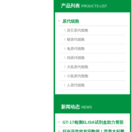
产品列表
PROUCTS LIST
上海莼试生物技术有限公司
原代细胞
其它原代细胞
猪原代细胞
兔原代细胞
鸡原代细胞
大鼠原代细胞
小鼠原代细胞
人原代细胞
新闻动态
NEWS
GT-17检测ELISA试剂盒助力胃部
相关指标样本定量研究
赶在开学前发完数据！苛养木杆菌