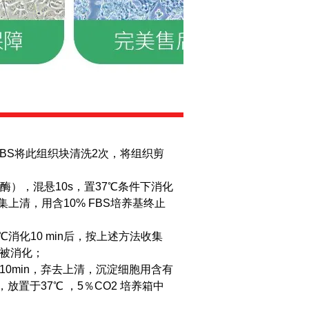
PBS将此组织块清洗2次，将组织剪
胶原酶），混悬10s，置37℃条件下消化
上清，用含10% FBS培养基终止
℃消化10 min后，按上述方法收集
织被消化；
离心10min，弃去上清，沉淀细胞用含有
瓶，放置于37℃ ，5％CO2 培养箱中