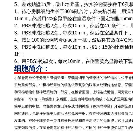
5、差速贴壁1h后，吸出培养基，按实验需要接种于6孔
1、待心房肌细胞生长至80%融合时，弃去培养基，用温
10min，然后用4%多聚甲醛在室温条件下固定细胞15mi
2、PBS冲洗细胞2次，每次10min，然后在4℃条件下，用0.1％
3、PBS冲洗细胞2次，每次10min，然后在室温条件下，用
4、按1: 100的比例稀释α-actin一抗，然后将其放在4
5、PBS冲洗细胞3次，每次10min，按1：150的比例稀释抗
1h；
6、用PBS冲洗3次，每次10min，在倒置荧光显微镜下
细胞简介：
小鼠脊髓神经干分离自脊髓组织；脊髓是细细的管束状的神经结构，位于脊
系统延伸部分。中枢神经系统的细胞依靠复杂的联系来处理传递信息。脊髓
和脊椎动物中枢神经系统的一部分，在椎管里面，上端连接延髓，两旁发出
内部有一个
H
形（蝴蝶型）灰质区，主要由神经细胞构成；在灰质区周围为
简单反射的中枢。脊髓两旁发出许多成对的神经（称为脊神经）分布到全身
间的通路，也是许多简单反射活动的低级中枢。按脊神经的出入可把脊髓也
发出的。神经干细胞是一类具有分裂潜能和自更新能力的母细胞，它可以通
需要强调的是，在脑脊髓等所有神经组织中，不同的神经干细胞类型产生的