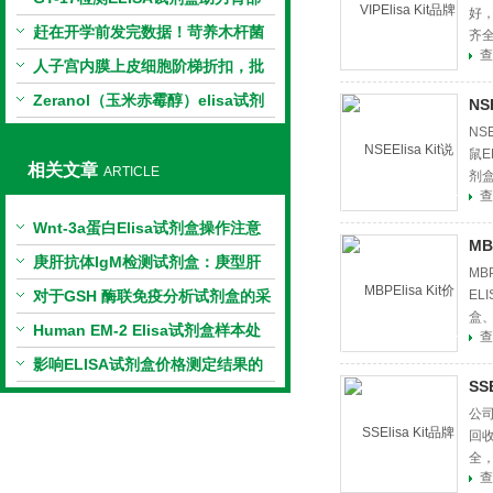
好
相关指标样本定量研究
赶在开学前发完数据！苛养木杆菌
齐
查
PCR检测试剂盒暑假优惠开启
人子宫内膜上皮细胞阶梯折扣，批
量更划算
Zeranol（玉米赤霉醇）elisa试剂
NS
盒特惠
NS
鼠E
相关文章
ARTICLE
剂盒
查
Wnt-3a蛋白Elisa试剂盒操作注意
MB
事项
庚肝抗体IgM检测试剂盒：庚型肝
MB
炎病毒感染的早期“侦察兵”
对于GSH 酶联免疫分析试剂盒的采
EL
盒、
集保存及反应步骤，你够了解吗？
Human EM-2 Elisa试剂盒样本处
查
理及要求
影响ELISA试剂盒价格测定结果的
SS
因素
公司
回
全
查