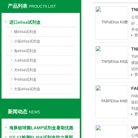
产品列表
PROUCTS LIST
TN
上海莼试生物技术有限公司
公司
进口elisa试剂盒
好
齐
猪elisa试剂盒
查
小鼠elisa试剂盒
TN
兔elisa试剂盒
TN
人elisa试剂盒
裸鼠
试剂
犬elisa试剂盒
查
牛elisa试剂盒
FA
大鼠elisa试剂盒
FA
鼠E
剂盒
新闻动态
NEWS
查
海豚链球菌LAMP试剂盒暑期优惠
VI
公司
GT-17检测ELISA试剂盒助力胃部