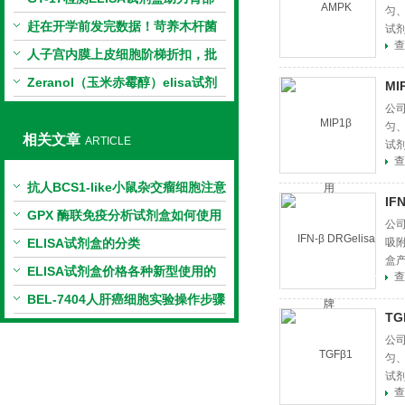
匀
相关指标样本定量研究
赶在开学前发完数据！苛养木杆菌
试
查
PCR检测试剂盒暑假优惠开启
人子宫内膜上皮细胞阶梯折扣，批
量更划算
Zeranol（玉米赤霉醇）elisa试剂
MI
盒特惠
公司
匀
相关文章
ARTICLE
试
查
抗人BCS1-like小鼠杂交瘤细胞注意
IF
事项
GPX 酶联免疫分析试剂盒如何使用
公司
ELISA试剂盒的分类
吸
盒
ELISA试剂盒价格各种新型使用的
查
测定方法
BEL-7404人肝癌细胞实验操作步骤
TG
公司
匀
试
查