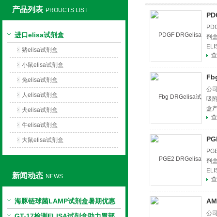
产品列表
PROUCTS LIST
PD
上海莼试生物技术有限公司
PD
进口elisa试剂盒
剂盒
EL
猪elisa试剂盒
查
小鼠elisa试剂盒
Fb
兔elisa试剂盒
公司
人elisa试剂盒
吸
盒
犬elisa试剂盒
查
牛elisa试剂盒
PG
大鼠elisa试剂盒
PG
剂盒
EL
新闻动态
NEWS
查
海豚链球菌LAMP试剂盒暑期优惠
AM
公司
GT-17检测ELISA试剂盒助力胃部