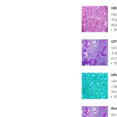
H
HB
半边
购|
查
G
GP
文名
β1
查
抗体
H
HP
订购
98
查
0.
B
Be