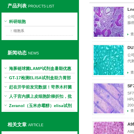
产品列表
PROUCTS LIST
L
上海莼试生物技术有限公司
公司
科研细胞
腺
细胞系
查
D
新闻动态
NEWS
公
代
海豚链球菌LAMP试剂盒暑期优惠
查
GT-17检测ELISA试剂盒助力胃部
S
相关指标样本定量研究
赶在开学前发完数据！苛养木杆菌
SF
PCR检测试剂盒暑假优惠开启
人子宫内膜上皮细胞阶梯折扣，批
HP
量更划算
Zeranol（玉米赤霉醇）elisa试剂
20
查
CA
盒特惠
A
相关文章
ARTICLE
A9