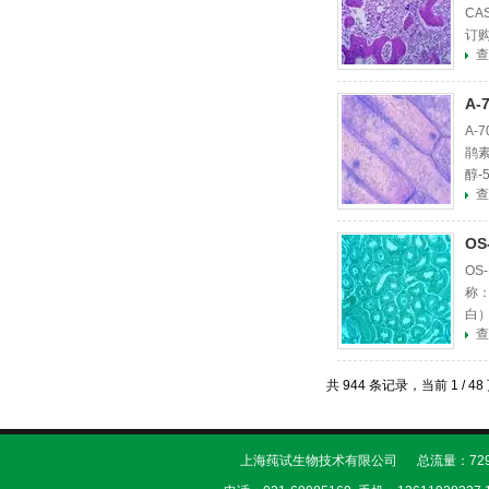
CA
订购
查
A
A-
鹃素
醇-
查
527
O
OS
称：
白）
查
称：T
共 944 条记录，当前 1 / 
上海莼试生物技术有限公司 总流量：729