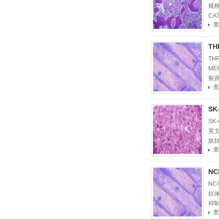
规格
CAS
查
T
T
ME
裂原
查
称：
SK
SK
英文
肽抗
查
因
NC
NC
抗体
抑制素
查
素