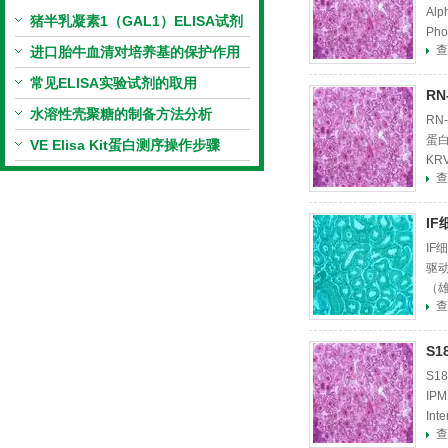
Al
猪半乳凝素1（GAL1）ELISA试剂
Ph
盒优势
查
进口胎牛血清对培养基的保护作用
（T
常见ELISA实验试剂的取用
R
水溶性壳聚糖的制备方法分析
RN
蛋白
VE Elisa Kit蛋白测序操作步骤
KR
查
KC
I
IF
驱动
（雄
查
制蛋
S
S
IP
Int
查
加