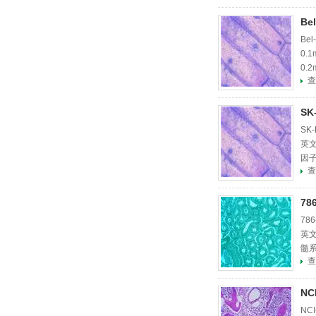
B
Be
0.
0.
查
PC
S
SK
英文
因子
查
体 
7
7
英文
髓系
查
隆抗
NC
NC