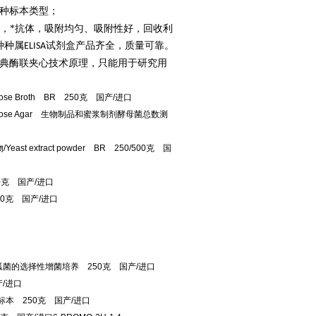
种标本类型；
，*抗体，吸附均匀、吸附性好，回收利
种种属
试剂盒产品齐全，质量可靠。
ELISA
经典酶联夹心技术原理，只能用于研究用
rose Broth BR 250克 国产/进口
Dextrose Agar 生物制品和蜜浆制剂酵母菌总数测
extract powder BR 250/500克 国
50克 国产/进口
50克 国产/进口
溶血性弧菌的选择性增菌培养 250克 国产/进口
产/进口
杆菌标本 250克 国产/进口