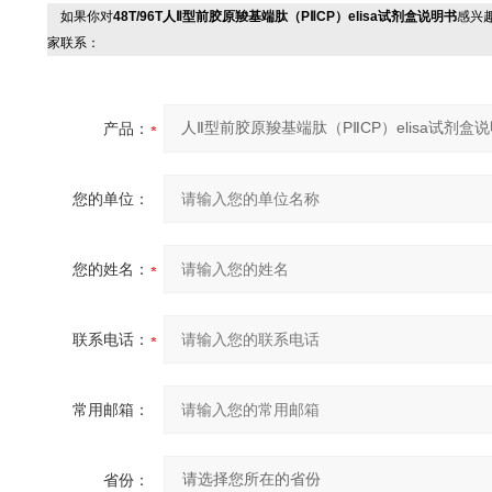
如果你对
48T/96T人Ⅱ型前胶原羧基端肽（PⅡCP）elisa试剂盒说明书
感兴
家联系：
产品：
您的单位：
您的姓名：
联系电话：
常用邮箱：
省份：