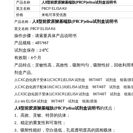
产品名称
人Ⅱ型前胶原羧基端肽(PⅡCP)elisa试剂盒说明书
英文名称
PⅡCP ELISA Kit
价格
来电可享受优惠
人Ⅱ型前胶原羧基端肽(PⅡCP)elisa试剂盒说明书
产品名称：
英文名称: PⅡCP ELISA Kit
操作步骤：请索要具体产品说明书
产品规格：
48T/96T
试剂盒保存：
℃
2-8
有效期：
个月
6
产品特点：灵敏性高，高效性，吸附均匀，吸附性好，回收利用
剂盒产品。
人CXC趋化因子受体1(CXCR1)ELISA 试剂盒 96T/48T 试剂盒 组装/原
人CXC趋化因子配体16(CXCL16)ELISA 试剂盒 96T/48T 试剂盒 组装
人CX3C趋化因子受体1(CX3CR1)ELISA 试剂盒 96T/48T 试剂盒 组装
人c-sis ELISA 试剂盒 96T/48T 试剂盒 组装/原装
人Ⅱ型前胶原羧基端肽(PⅡCP)elisa试剂盒说明书
的优点：
、高效、灵敏、特异的抗体；
1
、稳定的重复性和可靠性；
2
、吸附性能好，空白值低，孔底透明度高的固相载体；
3