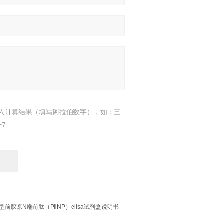
入计算结果（填写阿拉伯数字），如：三
=7
人Ⅱ型前胶原N端前肽（PⅡNP）elisa试剂盒说明书