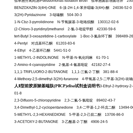
假单胞分离肉汤/Pseudomonas Isolation Broth 假单胞菌群增菌培养 250
BENZOXAZIN-3(4H)-ONE 6-溴-2H-1,4-苯并噁嗪-3(4H)-酮 24036-52-0
3(2H)-Pyridazinone 3-哒嗪酮 504-30-3
1-N-Cbz-3-pyrrolidinone N-苄氧羰基-3-吡咯烷酮 130312-02-6
(2-Chloro-3-pyridinyl)methanol 2-氯-3-吡啶甲醇 42330-59-6
tert-Butyl 3-oxoazetidine-1-carboxylate 1-Boc-3-氮杂环丁酮 398489-26
4-Pentyl 对戊基环己酮 61203-83-6
4-Ethyl 4-乙基环己酮 5441-51-0
1-METHYL-2-INDOLINONE N-甲基-N-氧化吗啉 61-70-1
2-Amino-4-cyanopyridine 2-氨基-4-氰基吡啶 42182-27-4
1,1,1-TRIFLUORO-2-BUTANONE 1,1,1-三氟-2-丁酮 381-88-4
4-Methoxy-2,5-dimethyl-3(2H)-furanone 4-甲氧基-2,5-二甲基-3(2H)-呋
人Ⅱ型前胶原羧基端肽(PⅡCP)elisa试剂盒说明书
3-Ethyl-2-hydrox
01-8
2,3-Difluoro-5-chloropyridine 2,3-二氟-5-氯吡啶 89402-43-7
3,4-Dimethyl-1,2-cyclopentanedione 3,4-二甲基-1,2-环戊二酮 13494-0
5-METHYL-2,3-HEXANEDIONE 5-甲基-2,3-己烷二酮 13706-86-0
3-ACETOXY-2-BUTANONE 3-乙酰基-2-丁酮 4906-24-5