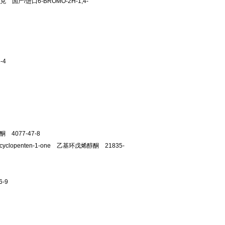
克 国产/进口6-BROMO-2H-1,4-
-4
喃酮 4077-47-8
y-2-cyclopenten-1-one 乙基环戊烯醇酮 21835-
6-9