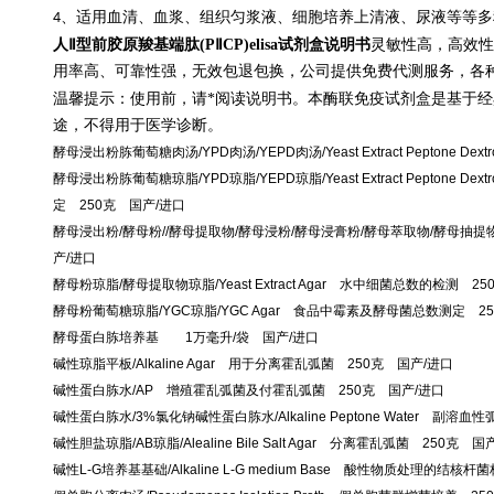
、适用血清、血浆、组织匀浆液、细胞培养上清液、尿液等等多
4
人Ⅱ型前胶原羧基端肽(PⅡCP)elisa试剂盒说明书
灵敏性高，高效性
用率高、可靠性强，无效包退包换，公司提供免费代测服务，各
温馨提示：使用前，请*阅读说明书。本酶联免疫试剂盒是基于
途，不得用于医学诊断。
酵母浸出粉胨葡萄糖肉汤/YPD肉汤/YEPD肉汤/Yeast Extract Peptone Dext
酵母浸出粉胨葡萄糖琼脂/YPD琼脂/YEPD琼脂/Yeast Extract Peptone 
定 250克 国产/进口
酵母浸出粉/酵母粉//酵母提取物/酵母浸粉/酵母浸膏粉/酵母萃取物/酵母抽提物/Yeast 
产/进口
酵母粉琼脂/酵母提取物琼脂/Yeast Extract Agar 水中细菌总数的检测 2
酵母粉葡萄糖琼脂/YGC琼脂/YGC Agar 食品中霉素及酵母菌总数测定 2
酵母蛋白胨培养基 1万毫升/袋 国产/进口
碱性琼脂平板/Alkaline Agar 用于分离霍乱弧菌 250克 国产/进口
碱性蛋白胨水/AP 增殖霍乱弧菌及付霍乱弧菌 250克 国产/进口
碱性蛋白胨水/3%氯化钠碱性蛋白胨水/Alkaline Peptone Water 副
碱性胆盐琼脂/AB琼脂/Alealine Bile Salt Agar 分离霍乱弧菌 250克 国
碱性L-G培养基基础/Alkaline L-G medium Base 酸性物质处理的结核