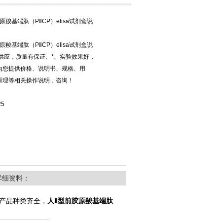
原羧基端肽（PⅡCP）elisa试剂盒说
原羧基端肽（PⅡCP）elisa试剂盒说
货供应，质量有保证、*、实验效果好，
为您提供价格、说明书、规格、用
原理等相关操作说明，咨询！
25
详细资料：
产品种类齐全，
人Ⅱ型前胶原羧基端肽