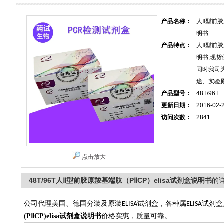
产品名称：
人Ⅱ型前胶
明书
产品特点：
人Ⅱ型前胶
明书,现
同时我司
途、实验
产品型号：
48T/96T
更新日期：
2016-02-
访问次数：
2841
点击放大
48T/96T人Ⅱ型前胶原羧基端肽（PⅡCP）elisa试剂盒说明书
的
公司代理美国、德国分装及原装
试剂盒，各种属
试剂盒
ELISA
ELISA
(PⅡCP)elisa试剂盒说明书
价格实惠，质量可靠。