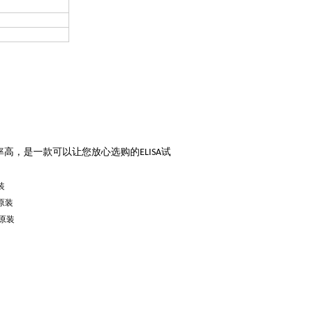
率高，是一款可以让您放心选购的
试
ELISA
装
/原装
/原装