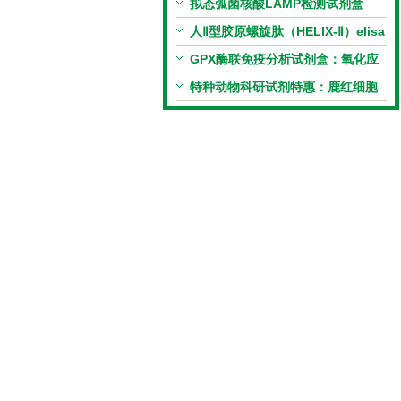
拟态弧菌核酸LAMP检测试剂盒
（恒温荧光法）新品上市优惠活动
人Ⅱ型胶原螺旋肽（HELIX-Ⅱ）elisa
试剂盒科研优惠活动开启
GPX酶联免疫分析试剂盒：氧化应
激研究精准检测工具
特种动物科研试剂特惠：鹿红细胞
膜蛋白(EMP)ELISA试剂盒让利活
动开启