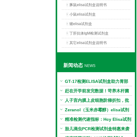
豚鼠elisa试剂盒说明书
小鼠elisa试剂盒
猪elisa试剂盒
丁肝抗体IgM检测试剂盒
其它elisa试剂盒说明书
新闻动态
NEWS
GT-17检测ELISA试剂盒助力胃部
相关指标样本定量研究
赶在开学前发完数据！苛养木杆菌
PCR检测试剂盒暑假优惠开启
人子宫内膜上皮细胞阶梯折扣，批
量更划算
Zeranol（玉米赤霉醇）elisa试剂
盒特惠
精准检测代谢指标：Hcy Elisa试剂
盒的科研应用与技术特点
胎儿滴虫PCR检测试剂盒特惠来袭