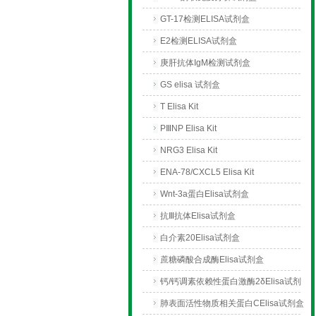
GT-17检测ELISA试剂盒
E2检测ELISA试剂盒
庚肝抗体IgM检测试剂盒
GS elisa 试剂盒
T Elisa Kit
PⅢNP Elisa Kit
NRG3 Elisa Kit
ENA-78/CXCL5 Elisa Kit
Wnt-3a蛋白Elisa试剂盒
抗Ⅲ抗体Elisa试剂盒
白介素20Elisa试剂盒
蔗糖磷酸合成酶Elisa试剂盒
钙/钙调素依赖性蛋白激酶2δElisa试剂
盒
肺表面活性物质相关蛋白CElisa试剂盒