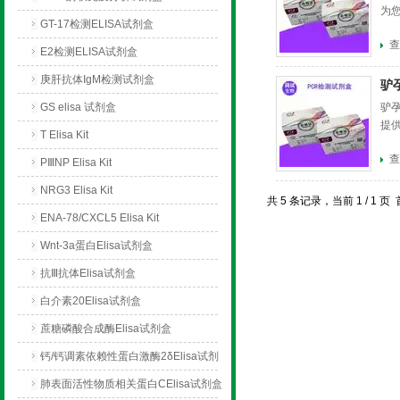
为
GT-17检测ELISA试剂盒
查
E2检测ELISA试剂盒
庚肝抗体IgM检测试剂盒
驴
GS elisa 试剂盒
驴孕
提
T Elisa Kit
查
PⅢNP Elisa Kit
NRG3 Elisa Kit
共 5 条记录，当前 1 / 1
ENA-78/CXCL5 Elisa Kit
Wnt-3a蛋白Elisa试剂盒
抗Ⅲ抗体Elisa试剂盒
白介素20Elisa试剂盒
蔗糖磷酸合成酶Elisa试剂盒
钙/钙调素依赖性蛋白激酶2δElisa试剂
盒
肺表面活性物质相关蛋白CElisa试剂盒