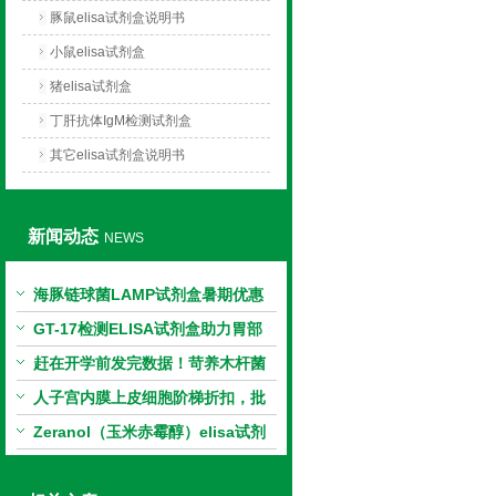
豚鼠elisa试剂盒说明书
小鼠elisa试剂盒
猪elisa试剂盒
丁肝抗体IgM检测试剂盒
其它elisa试剂盒说明书
新闻动态
NEWS
海豚链球菌LAMP试剂盒暑期优惠
GT-17检测ELISA试剂盒助力胃部
相关指标样本定量研究
赶在开学前发完数据！苛养木杆菌
PCR检测试剂盒暑假优惠开启
人子宫内膜上皮细胞阶梯折扣，批
量更划算
Zeranol（玉米赤霉醇）elisa试剂
盒特惠