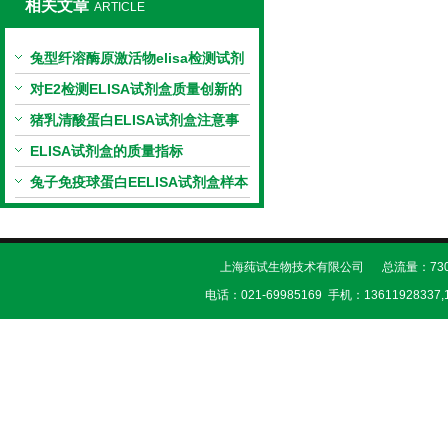
相关文章
ARTICLE
兔型纤溶酶原激活物elisa检测试剂
盒操作流程
对E2检测ELISA试剂盒质量创新的
建议
猪乳清酸蛋白ELISA试剂盒​注意事
项
ELISA试剂盒的质量指标
兔子免疫球蛋白EELISA试剂盒​样本
处理及要求
上海莼试生物技术有限公司 总流量：730
电话：021-69985169 手机：13611928337