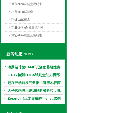
豚鼠elisa试剂盒说明书
小鼠elisa试剂盒
猪elisa试剂盒
丁肝抗体IgM检测试剂盒
其它elisa试剂盒说明书
新闻动态
NEWS
海豚链球菌LAMP试剂盒暑期优惠
GT-17检测ELISA试剂盒助力胃部
相关指标样本定量研究
赶在开学前发完数据！苛养木杆菌
PCR检测试剂盒暑假优惠开启
人子宫内膜上皮细胞阶梯折扣，批
量更划算
Zeranol（玉米赤霉醇）elisa试剂
盒特惠