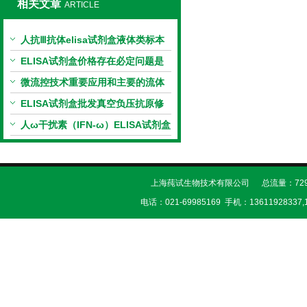
相关文章
ARTICLE
人抗Ⅲ抗体elisa试剂盒液体类标本
收集步骤
ELISA试剂盒价格存在必定问题是
什么
微流控技术重要应用和主要的流体
现象
ELISA试剂盒批发真空负压抗原修
复法
人ω干扰素（IFN-ω）ELISA试剂盒
标本收集步骤
上海莼试生物技术有限公司 总流量：729
电话：021-69985169 手机：13611928337