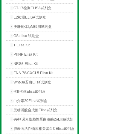
GT-17检测ELISA试剂盒
E2检测ELISA试剂盒
庚肝抗体IgM检测试剂盒
GS elisa 试剂盒
T Elisa Kit
PⅢNP Elisa Kit
NRG3 Elisa Kit
ENA-78/CXCL5 Elisa Kit
Wnt-3a蛋白Elisa试剂盒
抗Ⅲ抗体Elisa试剂盒
白介素20Elisa试剂盒
蔗糖磷酸合成酶Elisa试剂盒
钙/钙调素依赖性蛋白激酶2δElisa试剂
盒
肺表面活性物质相关蛋白CElisa试剂盒