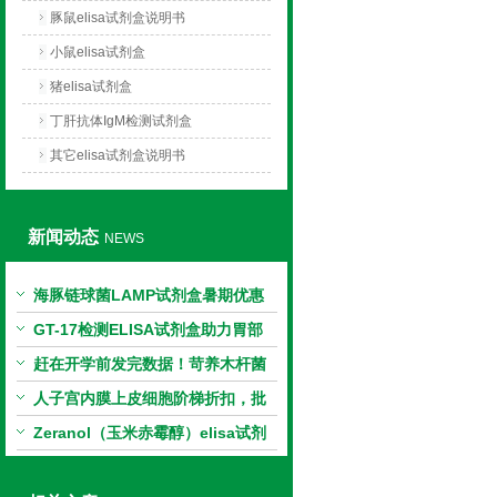
豚鼠elisa试剂盒说明书
小鼠elisa试剂盒
猪elisa试剂盒
丁肝抗体IgM检测试剂盒
其它elisa试剂盒说明书
新闻动态
NEWS
海豚链球菌LAMP试剂盒暑期优惠
GT-17检测ELISA试剂盒助力胃部
相关指标样本定量研究
赶在开学前发完数据！苛养木杆菌
PCR检测试剂盒暑假优惠开启
人子宫内膜上皮细胞阶梯折扣，批
量更划算
Zeranol（玉米赤霉醇）elisa试剂
盒特惠