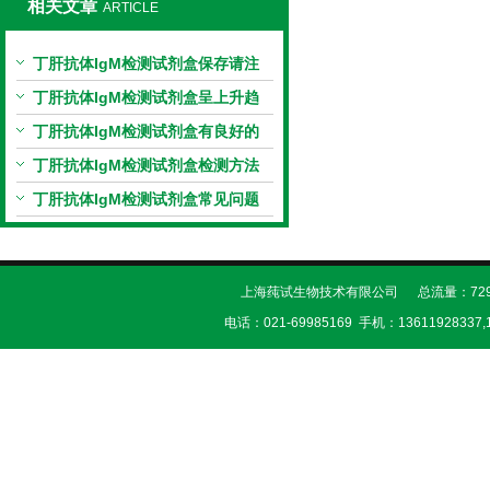
相关文章
ARTICLE
丁肝抗体IgM检测试剂盒保存请注
意“封闭
丁肝抗体IgM检测试剂盒呈上升趋
势
丁肝抗体IgM检测试剂盒有良好的
实验设备
丁肝抗体IgM检测试剂盒检测方法
在实际的应用
丁肝抗体IgM检测试剂盒常见问题
的汇总
上海莼试生物技术有限公司 总流量：729
电话：021-69985169 手机：13611928337