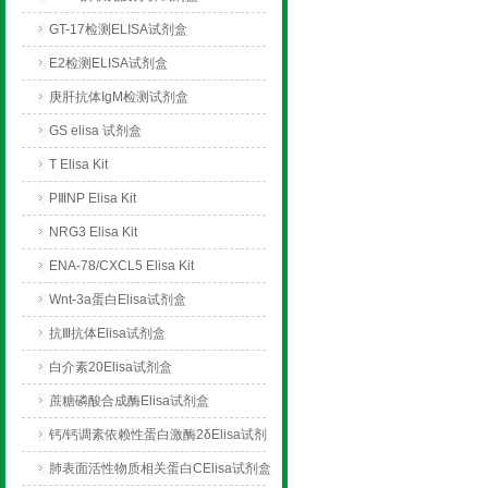
GT-17检测ELISA试剂盒
E2检测ELISA试剂盒
庚肝抗体IgM检测试剂盒
GS elisa 试剂盒
T Elisa Kit
PⅢNP Elisa Kit
NRG3 Elisa Kit
ENA-78/CXCL5 Elisa Kit
Wnt-3a蛋白Elisa试剂盒
抗Ⅲ抗体Elisa试剂盒
白介素20Elisa试剂盒
蔗糖磷酸合成酶Elisa试剂盒
钙/钙调素依赖性蛋白激酶2δElisa试剂
盒
肺表面活性物质相关蛋白CElisa试剂盒