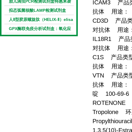
盒的科研应用与技术特点
胎儿滴虫PCR检测试剂盒特惠来袭
ICAM3 产品类
拟态弧菌核酸LAMP检测试剂盒
抗体 用途： 
（恒温荧光法）新品上市优惠活动
人Ⅱ型胶原螺旋肽（HELIX-Ⅱ）elisa
CD3D 产品类型
试剂盒科研优惠活动开启
GPX酶联免疫分析试剂盒：氧化应
对抗体 用途：
激研究精准检测工具
IL18R1 产品
对抗体 用途：
C1S 产品类型：
抗体 用途： 
VTN 产品类型：
抗体 用途： EL
啶 100-69-6
ROTENONE 
Tropolone
Propylthiou
1,3,5(10)-Est