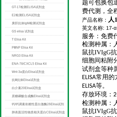
题可包换包
GT-17检测ELISA试剂盒
费代测，全
E2检测ELISA试剂盒
人1
产品名称：
庚肝抗体IgM检测试剂盒
英文名称: 17-α-
GS elisa 试剂盒
服务：免费
T Elisa Kit
检测种属：
PⅢNP Elisa Kit
鼠抗IVIgG
NRG3 Elisa Kit
细胞间粘附分子
ENA-78/CXCL5 Elisa Kit
试剂盒等种
Wnt-3a蛋白Elisa试剂盒
常用的
ELISA
抗Ⅲ抗体Elisa试剂盒
等。
ELISA
白介素20Elisa试剂盒
存放环境：
2
蔗糖磷酸合成酶Elisa试剂盒
检测种属：
钙/钙调素依赖性蛋白激酶2δElisa试剂
鼠抗IVIgG
盒
肺表面活性物质相关蛋白CElisa试剂盒