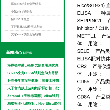
豚鼠elisa试剂盒说明书
Rico/8/1934
小鼠elisa试剂盒
ELISA 种属：
猪elisa试剂盒
SERPING1 
丁肝抗体IgM检测试剂盒
inhibitor
其它elisa试剂盒说明书
METTL1 产
体 用途： E
SELE 产品类型：
新闻动态
NEWS
ELISA配对
海豚链球菌LAMP试剂盒暑期优惠
CR2 产品类型
GT-17检测ELISA试剂盒助力胃部
体 用途： E
相关指标样本定量研究
赶在开学前发完数据！苛养木杆菌
CD55 产品类
PCR检测试剂盒暑假优惠开启
人子宫内膜上皮细胞阶梯折扣，批
体 用途： E
量更划算
Zeranol（玉米赤霉醇）elisa试剂
CD8A 产品类
盒特惠
精准检测代谢指标：Hcy Elisa试剂
体 用途： E