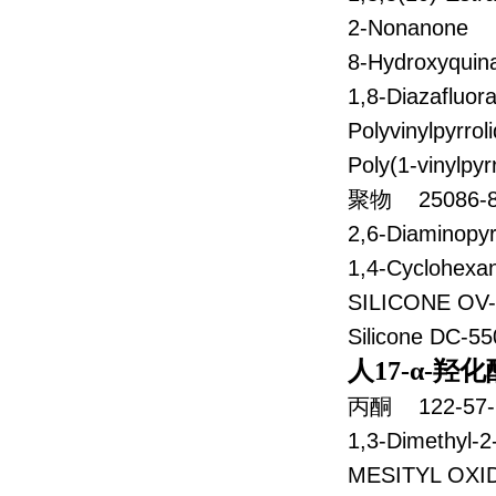
2-Nonanone
8-Hydroxyqu
1,8-Diazafl
Polyvinylpy
Poly(1-viny
聚物 25086-8
2,6-Diamino
1,4-Cyclohe
SILICONE O
Silicone DC
人17-α-羟化
丙酮 122-57-
1,3-Dimethyl
MESITYL O