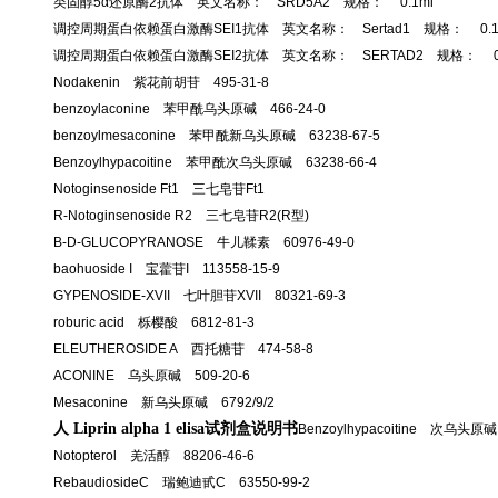
类固醇5α还原酶2抗体 英文名称： SRD5A2 规格： 0.1ml
调控周期蛋白依赖蛋白激酶SEI1抗体 英文名称： Sertad1 规格： 0.1
调控周期蛋白依赖蛋白激酶SEI2抗体 英文名称： SERTAD2 规格： 0.2mlgr
Nodakenin 紫花前胡苷 495-31-8
benzoylaconine 苯甲酰乌头原碱 466-24-0
benzoylmesaconine 苯甲酰新乌头原碱 63238-67-5
Benzoylhypacoitine 苯甲酰次乌头原碱 63238-66-4
Notoginsenoside Ft1 三七皂苷Ft1
R-Notoginsenoside R2 三七皂苷R2(R型)
B-D-GLUCOPYRANOSE 牛儿鞣素 60976-49-0
baohuoside I 宝藿苷I 113558-15-9
GYPENOSIDE-XVII 七叶胆苷XVII 80321-69-3
roburic acid 栎樱酸 6812-81-3
ELEUTHEROSIDE A 西托糖苷 474-58-8
ACONINE 乌头原碱 509-20-6
Mesaconine 新乌头原碱 6792/9/2
人 Liprin alpha 1 elisa试剂盒说明书
Benzoylhypacoitine 次乌头原碱
Notopterol 羌活醇 88206-46-6
RebaudiosideC 瑞鲍迪甙C 63550-99-2