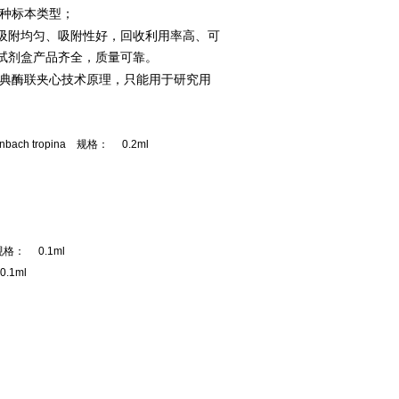
种标本类型；
吸附均匀、吸附性好，回收利用率高、可
试剂盒产品齐全，质量可靠。
经典酶联夹心技术原理，只能用于研究用
ach tropina 规格： 0.2ml
规格： 0.1ml
.1ml