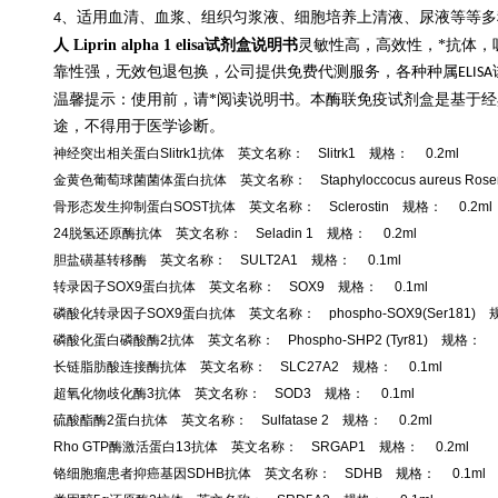
、适用血清、血浆、组织匀浆液、细胞培养上清液、尿液等等多
4
人 Liprin alpha 1 elisa试剂盒说明书
灵敏性高，高效性，*抗体，
靠性强，无效包退包换，公司提供免费代测服务，各种种属
ELISA
温馨提示：使用前，请*阅读说明书。本酶联免疫试剂盒是基于
途，不得用于医学诊断。
神经突出相关蛋白Slitrk1抗体 英文名称： Slitrk1 规格： 0.2ml
金黄色葡萄球菌菌体蛋白抗体 英文名称： Staphyloccocus aureus Rosenb
骨形态发生抑制蛋白SOST抗体 英文名称： Sclerostin 规格： 0.2ml
24脱氢还原酶抗体 英文名称： Seladin 1 规格： 0.2ml
胆盐磺基转移酶 英文名称： SULT2A1 规格： 0.1ml
转录因子SOX9蛋白抗体 英文名称： SOX9 规格： 0.1ml
磷酸化转录因子SOX9蛋白抗体 英文名称： phospho-SOX9(Ser181) 
磷酸化蛋白磷酸酶2抗体 英文名称： Phospho-SHP2 (Tyr81) 规格： 0
长链脂肪酸连接酶抗体 英文名称： SLC27A2 规格： 0.1ml
超氧化物歧化酶3抗体 英文名称： SOD3 规格： 0.1ml
硫酸酯酶2蛋白抗体 英文名称： Sulfatase 2 规格： 0.2ml
Rho GTP酶激活蛋白13抗体 英文名称： SRGAP1 规格： 0.2ml
铬细胞瘤患者抑癌基因SDHB抗体 英文名称： SDHB 规格： 0.1ml