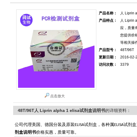
产品名称：
人 Liprin
产品特点：
人 Lipri
应，质量
您提供价
等相关操
产品型号：
48T/96T
更新日期：
2016-02-
访问次数：
3379
点击放大
48T/96T人 Liprin alpha 1 elisa试剂盒说明书
的详细资料：
公司代理美国、德国分装及原装
试剂盒，各种属
试剂盒
ELISA
ELISA
剂盒说明书
价格实惠，质量可靠。