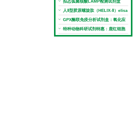
拟态弧菌核酸LAMP检测试剂盒
（恒温荧光法）新品上市优惠活动
人Ⅱ型胶原螺旋肽（HELIX-Ⅱ）elisa
试剂盒科研优惠活动开启
GPX酶联免疫分析试剂盒：氧化应
激研究精准检测工具
特种动物科研试剂特惠：鹿红细胞
膜蛋白(EMP)ELISA试剂盒让利活
动开启