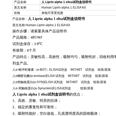
产品名称
人 Liprin alpha 1 elisa试剂盒说明书
英文名称
Human Liprin alpha 1 ELISA Kit
价格
来电可享受优惠
人 Liprin alpha 1 elisa试剂盒说明书
产品名称：
英文名称:Human Liprin alpha 1 ELISA Kit
操作步骤：请索要具体产品说明书
产品规格：
48T/96T
试剂盒保存：
℃
2-8
有效期：
个月
6
产品特点：灵敏性高，高效性，吸附均匀，吸附性好，回收利用
剂盒产品。
人α-银环蛇毒素（α-BGT）ELISA试剂盒 96T/48T 试剂盒 组装/原装
人α烯醇化酶(α-enolase)ELISA 试剂盒 96T/48T 试剂盒 组装/原装
人α突触核蛋白(α-SYN)ELISA 试剂盒 96T/48T 试剂盒 组装/原装
人α-突触核蛋白(a-Synuclein)ELISA试剂盒 组装/原装
人 Liprin alpha 1 elisa试剂盒说明书
的优点：
、高效、灵敏、特异的抗体；
1
、稳定的重复性和可靠性；
2
、吸附性能好，空白值低，孔底透明度高的固相载体；
3