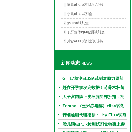
豚鼠elisa试剂盒说明书
小鼠elisa试剂盒
猪elisa试剂盒
丁肝抗体IgM检测试剂盒
其它elisa试剂盒说明书
新闻动态
NEWS
GT-17检测ELISA试剂盒助力胃部
相关指标样本定量研究
赶在开学前发完数据！苛养木杆菌
PCR检测试剂盒暑假优惠开启
人子宫内膜上皮细胞阶梯折扣，批
量更划算
Zeranol（玉米赤霉醇）elisa试剂
盒特惠
精准检测代谢指标：Hcy Elisa试剂
盒的科研应用与技术特点
胎儿滴虫PCR检测试剂盒特惠来袭