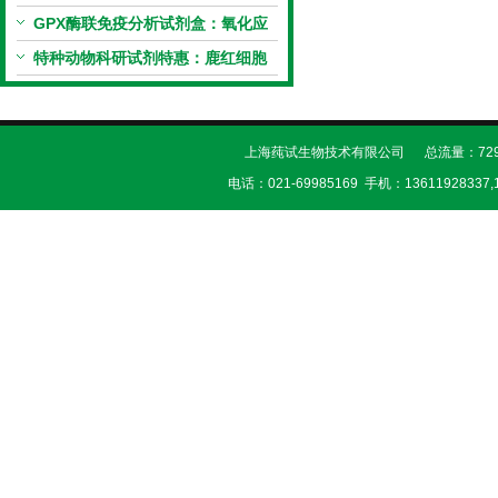
试剂盒科研优惠活动开启
GPX酶联免疫分析试剂盒：氧化应
激研究精准检测工具
特种动物科研试剂特惠：鹿红细胞
膜蛋白(EMP)ELISA试剂盒让利活
动开启
上海莼试生物技术有限公司 总流量：729
电话：021-69985169 手机：13611928337