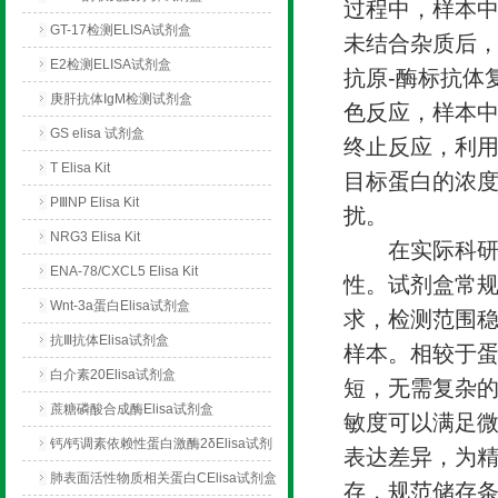
过程中，样本中
GT-17检测ELISA试剂盒
未结合杂质后，
E2检测ELISA试剂盒
抗原-酶标抗体
庚肝抗体IgM检测试剂盒
色反应，样本中
GS elisa 试剂盒
终止反应，利
T Elisa Kit
目标蛋白的浓
PⅢNP Elisa Kit
扰。
NRG3 Elisa Kit
在实际科研
ENA-78/CXCL5 Elisa Kit
性。试剂盒常规
Wnt-3a蛋白Elisa试剂盒
求，检测范围
抗Ⅲ抗体Elisa试剂盒
样本。相较于
白介素20Elisa试剂盒
短，无需复杂
蔗糖磷酸合成酶Elisa试剂盒
敏度可以满足微
钙/钙调素依赖性蛋白激酶2δElisa试剂
表达差异，为精
盒
肺表面活性物质相关蛋白CElisa试剂盒
存，规范储存