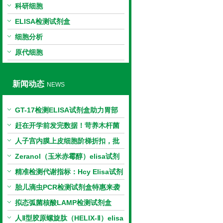
科研细胞
ELISA检测试剂盒
细胞分析
原代细胞
新闻动态
NEWS
GT-17检测ELISA试剂盒助力胃部
相关指标样本定量研究
赶在开学前发完数据！苛养木杆菌
PCR检测试剂盒暑假优惠开启
人子宫内膜上皮细胞阶梯折扣，批
量更划算
Zeranol（玉米赤霉醇）elisa试剂
盒特惠
精准检测代谢指标：Hcy Elisa试剂
盒的科研应用与技术特点
胎儿滴虫PCR检测试剂盒特惠来袭
拟态弧菌核酸LAMP检测试剂盒
（恒温荧光法）新品上市优惠活动
人Ⅱ型胶原螺旋肽（HELIX-Ⅱ）elisa