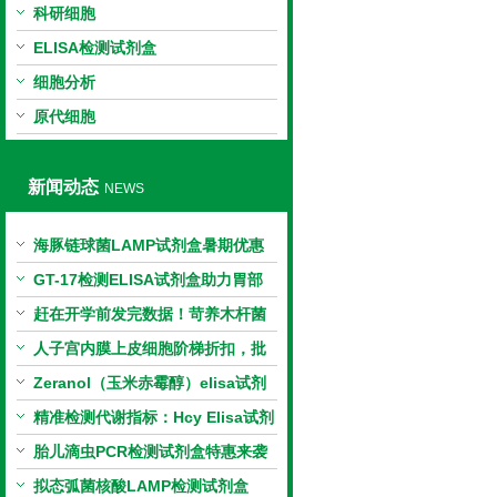
科研细胞
ELISA检测试剂盒
细胞分析
原代细胞
新闻动态
NEWS
海豚链球菌LAMP试剂盒暑期优惠
GT-17检测ELISA试剂盒助力胃部
相关指标样本定量研究
赶在开学前发完数据！苛养木杆菌
PCR检测试剂盒暑假优惠开启
人子宫内膜上皮细胞阶梯折扣，批
量更划算
Zeranol（玉米赤霉醇）elisa试剂
盒特惠
精准检测代谢指标：Hcy Elisa试剂
盒的科研应用与技术特点
胎儿滴虫PCR检测试剂盒特惠来袭
拟态弧菌核酸LAMP检测试剂盒