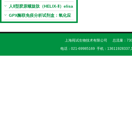
（恒温荧光法）新品上市优惠活动
人Ⅱ型胶原螺旋肽（HELIX-Ⅱ）elisa
试剂盒科研优惠活动开启
GPX酶联免疫分析试剂盒：氧化应
激研究精准检测工具
上海莼试生物技术有限公司 总流量：730
电话：021-69985169 手机：13611928337