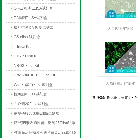
GT-17检测ELISA试剂盒
E2检测ELISA试剂盒
庚肝抗体IgM检测试剂盒
人口腔上皮细胞
GS elisa 试剂盒
T Elisa Kit
PⅢNP Elisa Kit
NRG3 Elisa Kit
ENA-78/CXCL5 Elisa Kit
人筋膜成纤维细胞
Wnt-3a蛋白Elisa试剂盒
抗Ⅲ抗体Elisa试剂盒
共 9855 条记录，当前 53 / 
白介素20Elisa试剂盒
蔗糖磷酸合成酶Elisa试剂盒
钙/钙调素依赖性蛋白激酶2δElisa试剂
盒
肺表面活性物质相关蛋白CElisa试剂盒