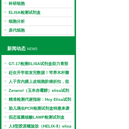
科研细胞
ELISA检测试剂盒
细胞分析
原代细胞
新闻动态
NEWS
GT-17检测ELISA试剂盒助力胃部
相关指标样本定量研究
赶在开学前发完数据！苛养木杆菌
PCR检测试剂盒暑假优惠开启
人子宫内膜上皮细胞阶梯折扣，批
量更划算
Zeranol（玉米赤霉醇）elisa试剂
盒特惠
精准检测代谢指标：Hcy Elisa试剂
盒的科研应用与技术特点
胎儿滴虫PCR检测试剂盒特惠来袭
拟态弧菌核酸LAMP检测试剂盒
（恒温荧光法）新品上市优惠活动
人Ⅱ型胶原螺旋肽（HELIX-Ⅱ）elisa