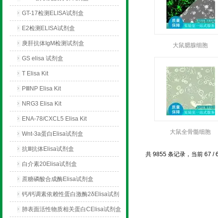
GT-17检测ELISA试剂盒
E2检测ELISA试剂盒
庚肝抗体IgM检测试剂盒
大鼠腮腺细胞
GS elisa 试剂盒
T Elisa Kit
PⅢNP Elisa Kit
NRG3 Elisa Kit
ENA-78/CXCL5 Elisa Kit
大鼠全骨髓细胞
Wnt-3a蛋白Elisa试剂盒
抗Ⅲ抗体Elisa试剂盒
共 9855 条记录，当前 67 / 
白介素20Elisa试剂盒
蔗糖磷酸合成酶Elisa试剂盒
钙/钙调素依赖性蛋白激酶2δElisa试剂
盒
肺表面活性物质相关蛋白CElisa试剂盒