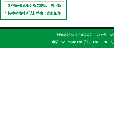
试剂盒科研优惠活动开启
GPX酶联免疫分析试剂盒：氧化应
激研究精准检测工具
特种动物科研试剂特惠：鹿红细胞
膜蛋白(EMP)ELISA试剂盒让利活
动开启
上海莼试生物技术有限公司 总流量：728
电话：021-69985169 手机：13611928337