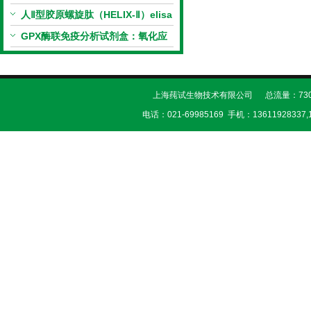
（恒温荧光法）新品上市优惠活动
人Ⅱ型胶原螺旋肽（HELIX-Ⅱ）elisa
试剂盒科研优惠活动开启
GPX酶联免疫分析试剂盒：氧化应
激研究精准检测工具
上海莼试生物技术有限公司 总流量：730
电话：021-69985169 手机：13611928337