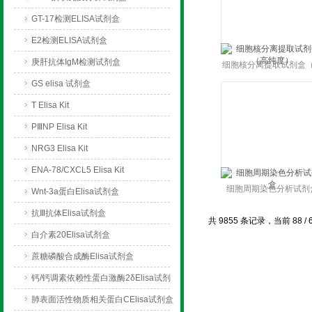
GT-17检测ELISA试剂盒
E2检测ELISA试剂盒
庚肝抗体IgM检测试剂盒
细胞核分离提取试剂盒
GS elisa 试剂盒
纯度）
T Elisa Kit
PⅢNP Elisa Kit
NRG3 Elisa Kit
ENA-78/CXCL5 Elisa Kit
细胞周期染色分析试剂
Wnt-3a蛋白Elisa试剂盒
抗Ⅲ抗体Elisa试剂盒
共 9855 条记录，当前 88 / 
白介素20Elisa试剂盒
蔗糖磷酸合成酶Elisa试剂盒
钙/钙调素依赖性蛋白激酶2δElisa试剂
盒
肺表面活性物质相关蛋白CElisa试剂盒