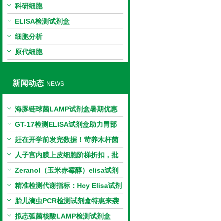
科研细胞
ELISA检测试剂盒
细胞分析
原代细胞
新闻动态
NEWS
海豚链球菌LAMP试剂盒暑期优惠
GT-17检测ELISA试剂盒助力胃部
相关指标样本定量研究
赶在开学前发完数据！苛养木杆菌
PCR检测试剂盒暑假优惠开启
人子宫内膜上皮细胞阶梯折扣，批
量更划算
Zeranol（玉米赤霉醇）elisa试剂
盒特惠
精准检测代谢指标：Hcy Elisa试剂
盒的科研应用与技术特点
胎儿滴虫PCR检测试剂盒特惠来袭
拟态弧菌核酸LAMP检测试剂盒