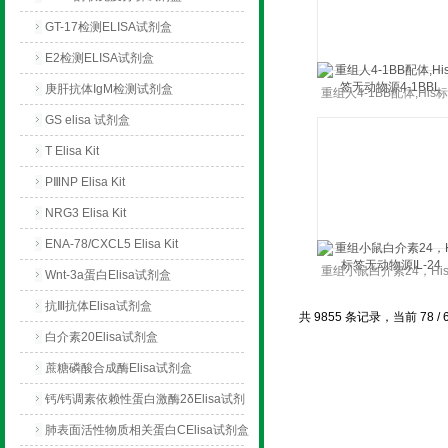
GT-17检测ELISA试剂盒
E2检测ELISA试剂盒
庚肝抗体IgM检测试剂盒
重组人4-1BB配体,His
GS elisa 试剂盒
无动物源4-1BBL
T Elisa Kit
PⅢNP Elisa Kit
NRG3 Elisa Kit
ENA-78/CXCL5 Elisa Kit
重组小鼠白介素24，Hi
Wnt-3a蛋白Elisa试剂盒
签无动物源IL-24
抗Ⅲ抗体Elisa试剂盒
共 9855 条记录，当前 78 / 
白介素20Elisa试剂盒
蔗糖磷酸合成酶Elisa试剂盒
钙/钙调素依赖性蛋白激酶2δElisa试剂
盒
肺表面活性物质相关蛋白CElisa试剂盒