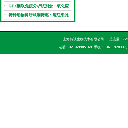
试剂盒科研优惠活动开启
GPX酶联免疫分析试剂盒：氧化应
激研究精准检测工具
特种动物科研试剂特惠：鹿红细胞
膜蛋白(EMP)ELISA试剂盒让利活
动开启
上海莼试生物技术有限公司 总流量：728
电话：021-69985169 手机：13611928337