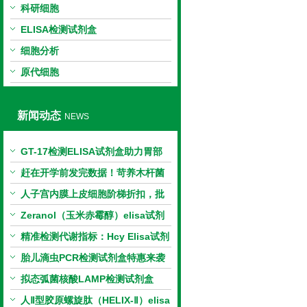
科研细胞
ELISA检测试剂盒
细胞分析
原代细胞
新闻动态
NEWS
GT-17检测ELISA试剂盒助力胃部
相关指标样本定量研究
赶在开学前发完数据！苛养木杆菌
PCR检测试剂盒暑假优惠开启
人子宫内膜上皮细胞阶梯折扣，批
量更划算
Zeranol（玉米赤霉醇）elisa试剂
盒特惠
精准检测代谢指标：Hcy Elisa试剂
盒的科研应用与技术特点
胎儿滴虫PCR检测试剂盒特惠来袭
拟态弧菌核酸LAMP检测试剂盒
（恒温荧光法）新品上市优惠活动
人Ⅱ型胶原螺旋肽（HELIX-Ⅱ）elisa