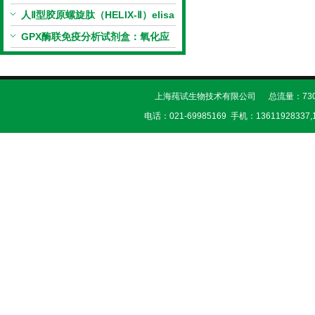
（恒温荧光法）新品上市优惠活动
人Ⅱ型胶原螺旋肽（HELIX-Ⅱ）elisa
试剂盒科研优惠活动开启
GPX酶联免疫分析试剂盒：氧化应
激研究精准检测工具
上海莼试生物技术有限公司 总流量：730
电话：021-69985169 手机：13611928337