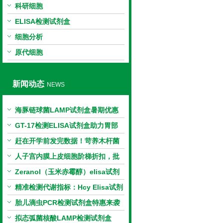
科研细胞
ELISA检测试剂盒
细胞分析
原代细胞
新闻动态
NEWS
海豚链球菌LAMP试剂盒暑期优惠
GT-17检测ELISA试剂盒助力胃部
相关指标样本定量研究
赶在开学前发完数据！苛养木杆菌
PCR检测试剂盒暑假优惠开启
人子宫内膜上皮细胞阶梯折扣，批
量更划算
Zeranol（玉米赤霉醇）elisa试剂
盒特惠
精准检测代谢指标：Hcy Elisa试剂
盒的科研应用与技术特点
胎儿滴虫PCR检测试剂盒特惠来袭
拟态弧菌核酸LAMP检测试剂盒