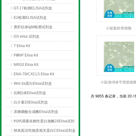
GT-17检测ELISA试剂盒
E2检测ELISA试剂盒
庚肝抗体IgM检测试剂盒
小鼠骺软骨细胞
GS elisa 试剂盒
T Elisa Kit
PⅢNP Elisa Kit
NRG3 Elisa Kit
ENA-78/CXCL5 Elisa Kit
小鼠海绵体平滑肌细
Wnt-3a蛋白Elisa试剂盒
抗Ⅲ抗体Elisa试剂盒
共 9855 条记录，当前 20 / 
白介素20Elisa试剂盒
蔗糖磷酸合成酶Elisa试剂盒
钙/钙调素依赖性蛋白激酶2δElisa试剂
盒
肺表面活性物质相关蛋白CElisa试剂盒